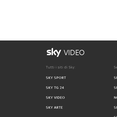
VIDEO
Tutti i siti di Sky:
Se
SKY SPORT
S
SKY TG 24
S
SKY VIDEO
N
SKY ARTE
S