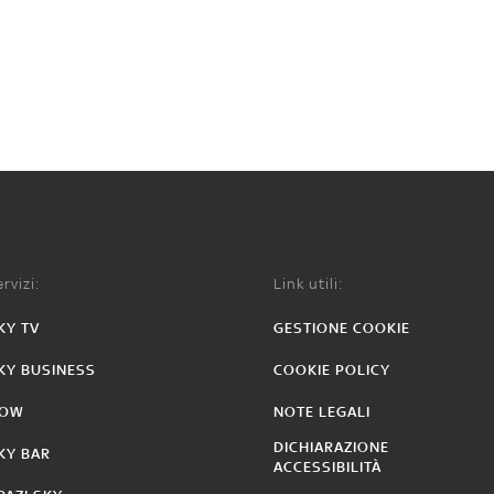
rvizi:
Link utili:
KY TV
GESTIONE COOKIE
KY BUSINESS
COOKIE POLICY
OW
NOTE LEGALI
DICHIARAZIONE
KY BAR
ACCESSIBILITÀ