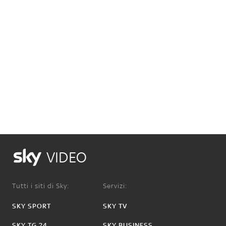
VIDEO
Tutti i siti di Sky:
Servizi:
SKY SPORT
SKY TV
SKY TG 24
SKY BUSINESS