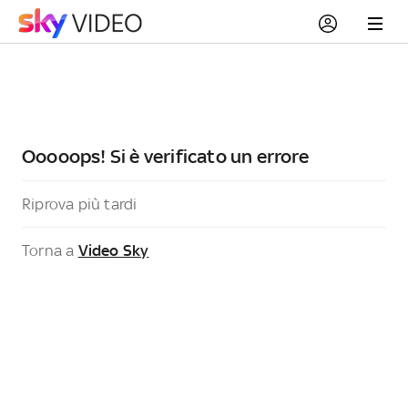
Ooooops! Si è verificato un errore
Riprova più tardi
Torna a
Video Sky