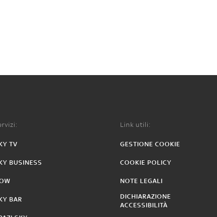
rvizi:
Link utili:
KY TV
GESTIONE COOKIE
KY BUSINESS
COOKIE POLICY
OW
NOTE LEGALI
DICHIARAZIONE
KY BAR
ACCESSIBILITÀ