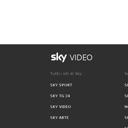
VIDEO
Tutti i siti di Sky:
Se
SKY SPORT
S
SKY TG 24
S
SKY VIDEO
N
SKY ARTE
S