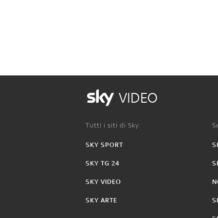
VIDEO
Tutti i siti di Sky:
Se
SKY SPORT
S
SKY TG 24
S
SKY VIDEO
N
SKY ARTE
S