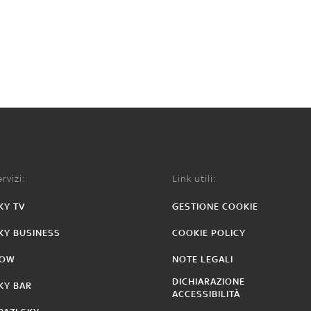
rvizi:
Link utili:
KY TV
GESTIONE COOKIE
KY BUSINESS
COOKIE POLICY
OW
NOTE LEGALI
DICHIARAZIONE
KY BAR
ACCESSIBILITÀ