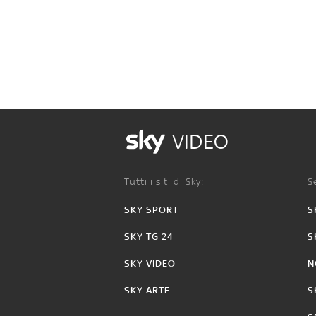
VIDEO
Tutti i siti di Sky:
Se
SKY SPORT
S
SKY TG 24
S
SKY VIDEO
N
SKY ARTE
S