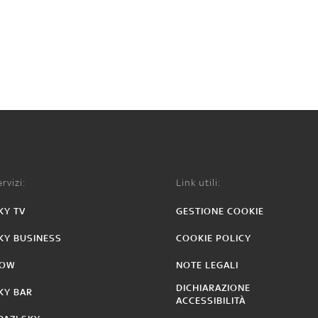
rvizi:
Link utili:
KY TV
GESTIONE COOKIE
KY BUSINESS
COOKIE POLICY
OW
NOTE LEGALI
DICHIARAZIONE
KY BAR
ACCESSIBILITÀ