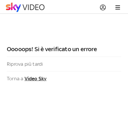
Ooooops! Si è verificato un errore
Riprova più tardi
Torna a
Video Sky