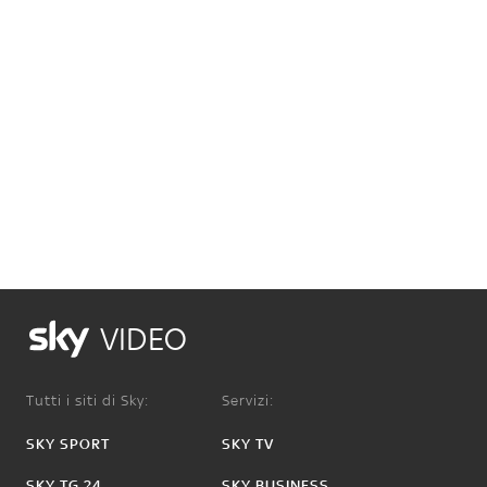
VIDEO
Tutti i siti di Sky:
Servizi:
SKY SPORT
SKY TV
SKY TG 24
SKY BUSINESS