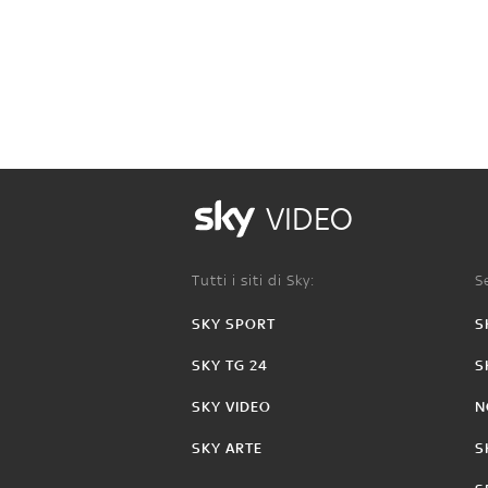
VIDEO
Tutti i siti di Sky:
Se
SKY SPORT
S
SKY TG 24
S
SKY VIDEO
N
SKY ARTE
S