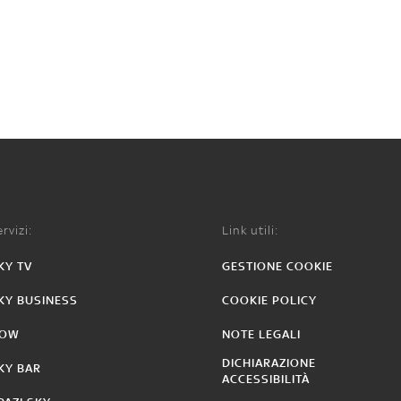
rvizi:
Link utili:
KY TV
GESTIONE COOKIE
KY BUSINESS
COOKIE POLICY
OW
NOTE LEGALI
DICHIARAZIONE
KY BAR
ACCESSIBILITÀ