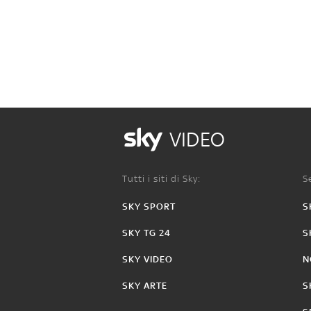
VIDEO
Tutti i siti di Sky:
Se
SKY SPORT
S
SKY TG 24
S
SKY VIDEO
N
SKY ARTE
S