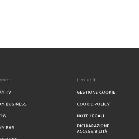
rvizi:
Link utili:
KY TV
GESTIONE COOKIE
KY BUSINESS
COOKIE POLICY
OW
NOTE LEGALI
DICHIARAZIONE
KY BAR
ACCESSIBILITÀ