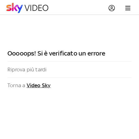
Ooooops! Si è verificato un errore
Riprova più tardi
Torna a
Video Sky