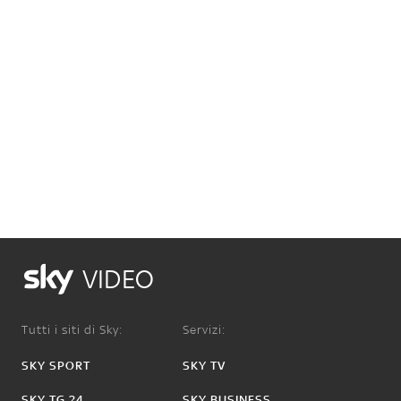
VIDEO
Tutti i siti di Sky:
Servizi:
SKY SPORT
SKY TV
SKY TG 24
SKY BUSINESS