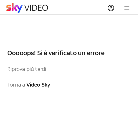
Ooooops! Si è verificato un errore
Riprova più tardi
Torna a
Video Sky