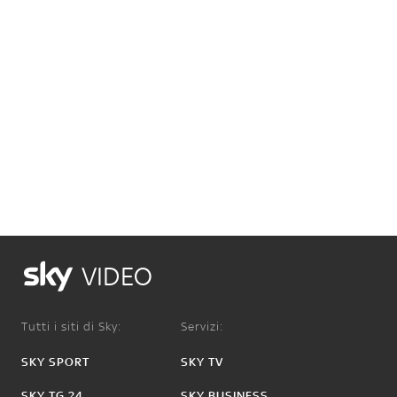
VIDEO
Tutti i siti di Sky:
Servizi:
SKY SPORT
SKY TV
SKY TG 24
SKY BUSINESS