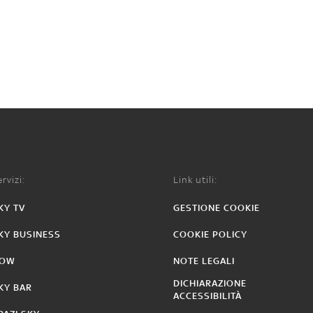
rvizi:
Link utili:
KY TV
GESTIONE COOKIE
KY BUSINESS
COOKIE POLICY
OW
NOTE LEGALI
DICHIARAZIONE
KY BAR
ACCESSIBILITÀ