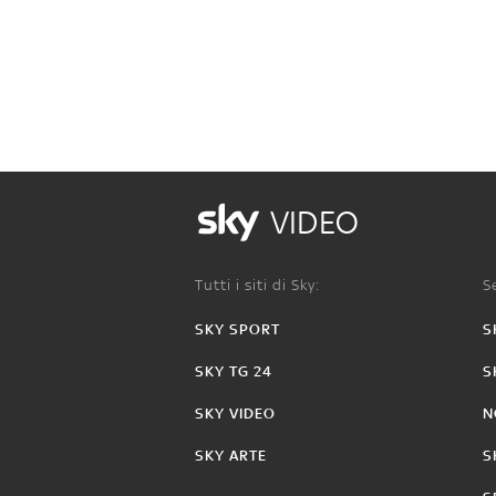
VIDEO
Tutti i siti di Sky:
Se
SKY SPORT
S
SKY TG 24
S
SKY VIDEO
N
SKY ARTE
S