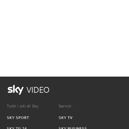
VIDEO
Tutti i siti di Sky:
Servizi:
SKY SPORT
SKY TV
SKY TG 24
SKY BUSINESS