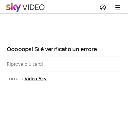
Ooooops! Si è verificato un errore
Riprova più tardi
Torna a
Video Sky