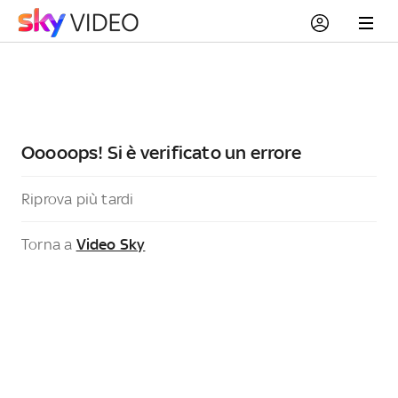
Ooooops! Si è verificato un errore
Riprova più tardi
Torna a
Video Sky