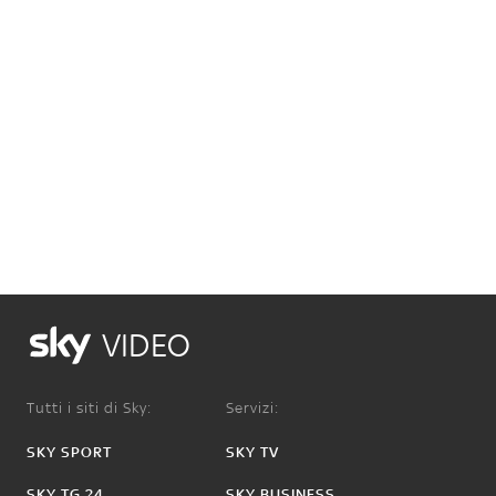
VIDEO
Tutti i siti di Sky:
Servizi:
SKY SPORT
SKY TV
SKY TG 24
SKY BUSINESS