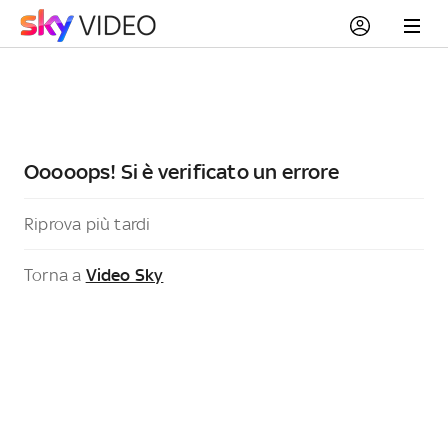
Ooooops! Si è verificato un errore
Riprova più tardi
Torna a
Video Sky