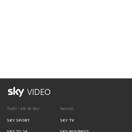
VIDEO
Tutti i siti di Sky:
Servizi:
SKY SPORT
SKY TV
SKY TG 24
SKY BUSINESS