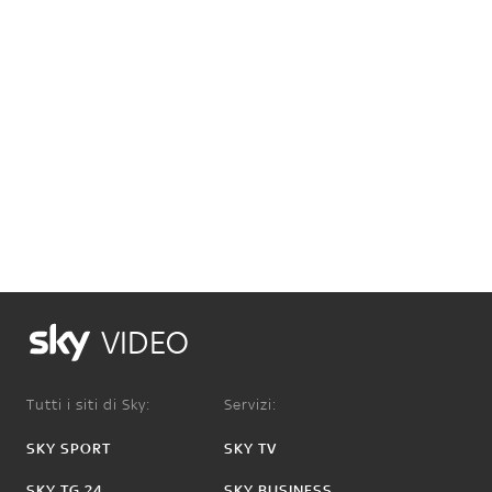
VIDEO
Tutti i siti di Sky:
Servizi:
SKY SPORT
SKY TV
SKY TG 24
SKY BUSINESS