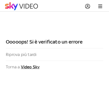
Ooooops! Si è verificato un errore
Riprova più tardi
Torna a
Video Sky