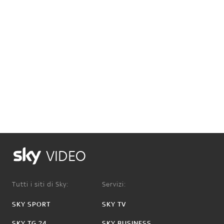
VIDEO
Tutti i siti di Sky:
Servizi:
SKY SPORT
SKY TV
SKY TG 24
SKY BUSINESS