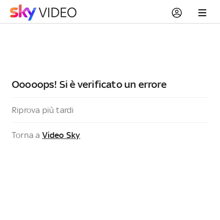
Ooooops! Si è verificato un errore
Riprova più tardi
Torna a
Video Sky