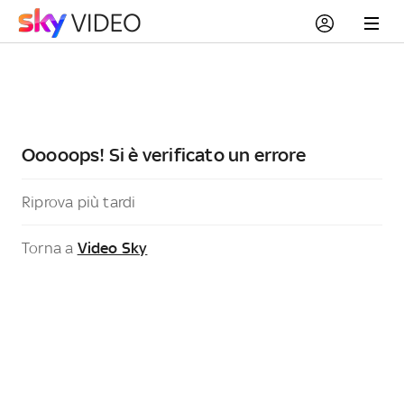
Ooooops! Si è verificato un errore
Riprova più tardi
Torna a
Video Sky