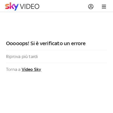
Ooooops! Si è verificato un errore
Riprova più tardi
Torna a
Video Sky