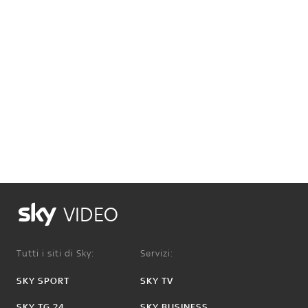
VIDEO
Tutti i siti di Sky:
Servizi:
SKY SPORT
SKY TV
SKY TG 24
SKY BUSINESS