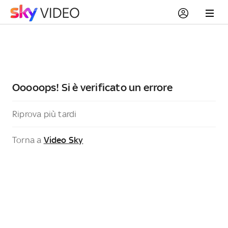
Ooooops! Si è verificato un errore
Riprova più tardi
Torna a
Video Sky