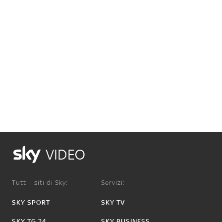
VIDEO
Tutti i siti di Sky:
Servizi:
SKY SPORT
SKY TV
SKY TG 24
SKY BUSINESS