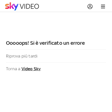
Ooooops! Si è verificato un errore
Riprova più tardi
Torna a
Video Sky