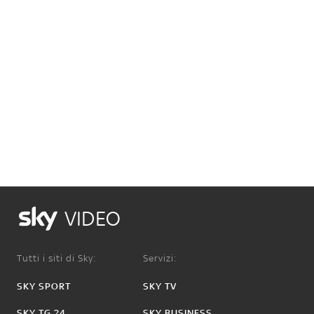
VIDEO
Tutti i siti di Sky:
Servizi:
SKY SPORT
SKY TV
SKY TG 24
SKY BUSINESS