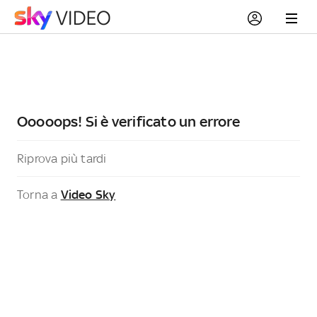
Ooooops! Si è verificato un errore
Riprova più tardi
Torna a
Video Sky