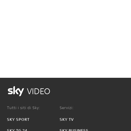
VIDEO
Tutti i siti di Sky:
Servizi:
SKY SPORT
SKY TV
SKY TG 24
SKY BUSINESS