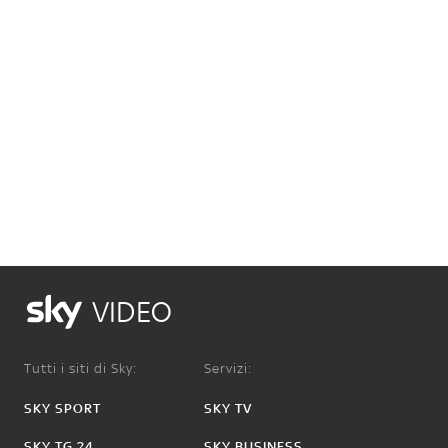
VIDEO
Tutti i siti di Sky:
Servizi:
SKY SPORT
SKY TV
SKY TG 24
SKY BUSINESS