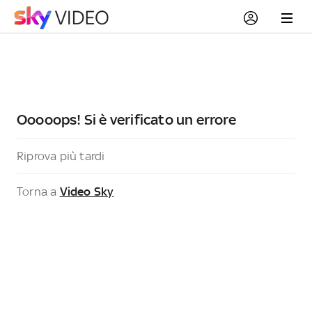
Ooooops! Si è verificato un errore
Riprova più tardi
Torna a
Video Sky