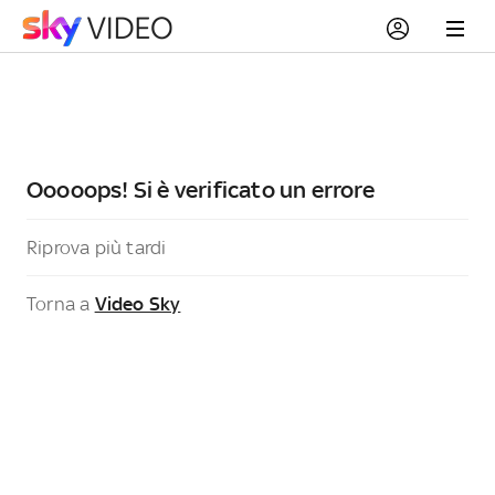
Ooooops! Si è verificato un errore
Riprova più tardi
Torna a
Video Sky