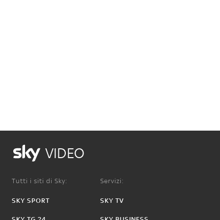
VIDEO
Tutti i siti di Sky:
Servizi:
SKY SPORT
SKY TV
SKY TG 24
SKY BUSINESS