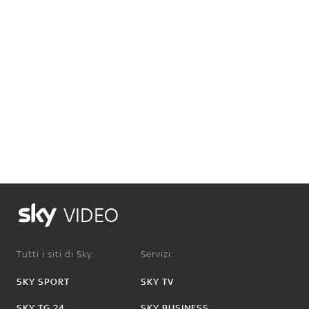
VIDEO
Tutti i siti di Sky:
Servizi:
SKY SPORT
SKY TV
SKY TG 24
SKY BUSINESS