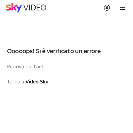
Ooooops! Si è verificato un errore
Riprova più tardi
Torna a
Video Sky