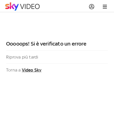
Ooooops! Si è verificato un errore
Riprova più tardi
Torna a
Video Sky