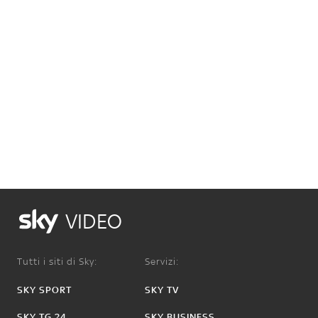
VIDEO
Tutti i siti di Sky:
Servizi:
SKY SPORT
SKY TV
SKY TG 24
SKY BUSINESS