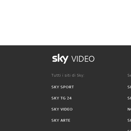
VIDEO
Tutti i siti di Sky:
Se
SKY SPORT
S
SKY TG 24
S
SKY VIDEO
N
SKY ARTE
S