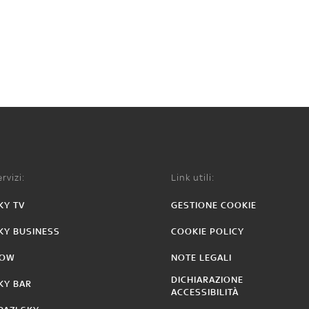
rvizi:
Link utili:
KY TV
GESTIONE COOKIE
KY BUSINESS
COOKIE POLICY
OW
NOTE LEGALI
DICHIARAZIONE
KY BAR
ACCESSIBILITÀ