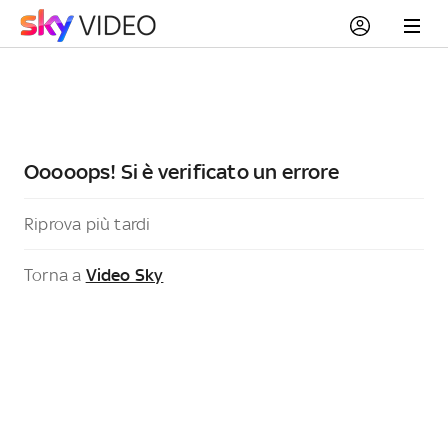
Ooooops! Si è verificato un errore
Riprova più tardi
Torna a
Video Sky