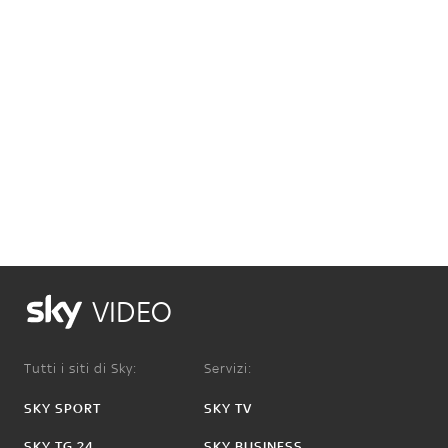
VIDEO
Tutti i siti di Sky:
Servizi:
SKY SPORT
SKY TV
SKY TG 24
SKY BUSINESS