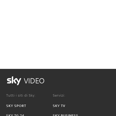
VIDEO
Tutti i siti di Sky:
Servizi:
SKY SPORT
SKY TV
SKY TG 24
SKY BUSINESS