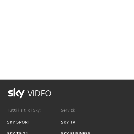
VIDEO
Tutti i siti di Sky:
Servizi:
SKY SPORT
SKY TV
SKY TG 24
SKY BUSINESS