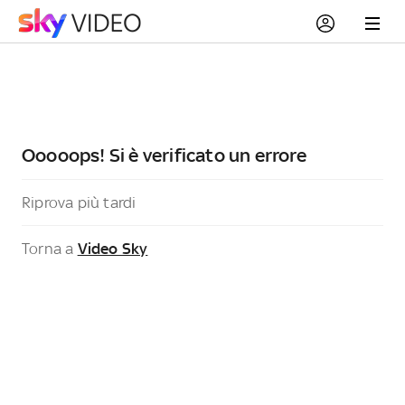
Ooooops! Si è verificato un errore
Riprova più tardi
Torna a
Video Sky