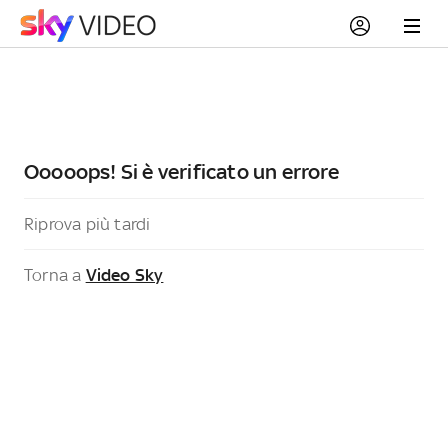
Ooooops! Si è verificato un errore
Riprova più tardi
Torna a
Video Sky