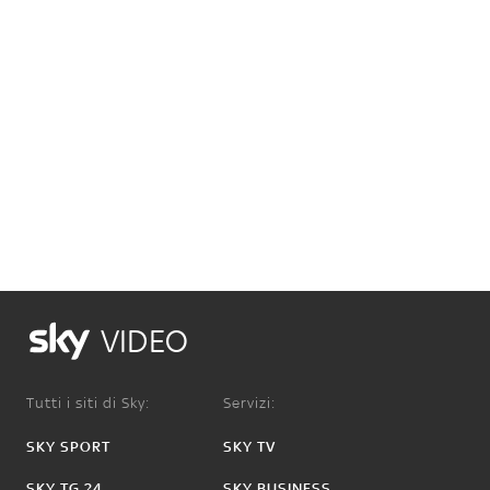
VIDEO
Tutti i siti di Sky:
Servizi:
SKY SPORT
SKY TV
SKY TG 24
SKY BUSINESS