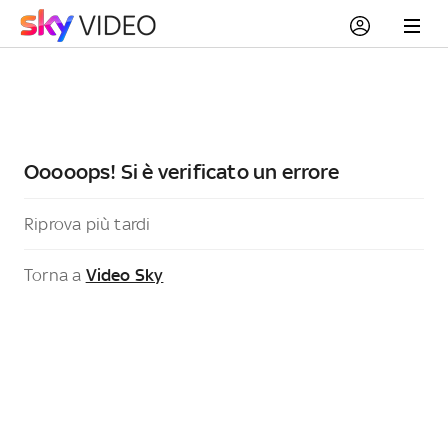
Ooooops! Si è verificato un errore
Riprova più tardi
Torna a
Video Sky