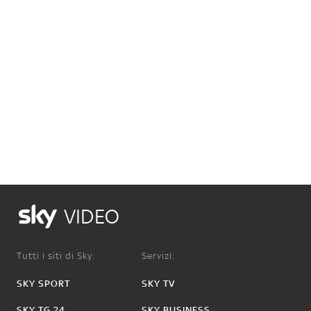
VIDEO
Tutti i siti di Sky:
Servizi:
SKY SPORT
SKY TV
SKY TG 24
SKY BUSINESS