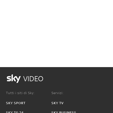
VIDEO
Tutti i siti di Sky:
Servizi:
SKY SPORT
SKY TV
SKY TG 24
SKY BUSINESS