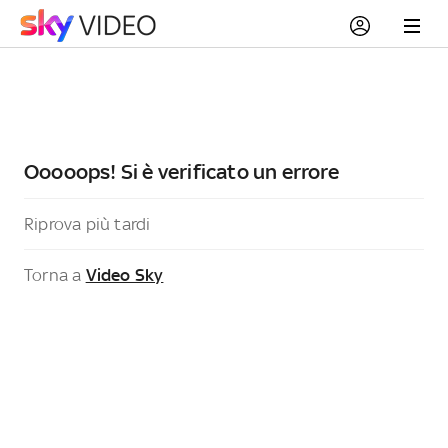
Ooooops! Si è verificato un errore
Riprova più tardi
Torna a
Video Sky