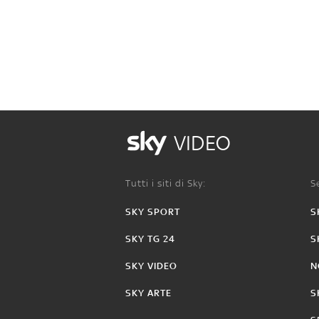
VIDEO
Tutti i siti di Sky:
Se
SKY SPORT
S
SKY TG 24
S
SKY VIDEO
N
SKY ARTE
S