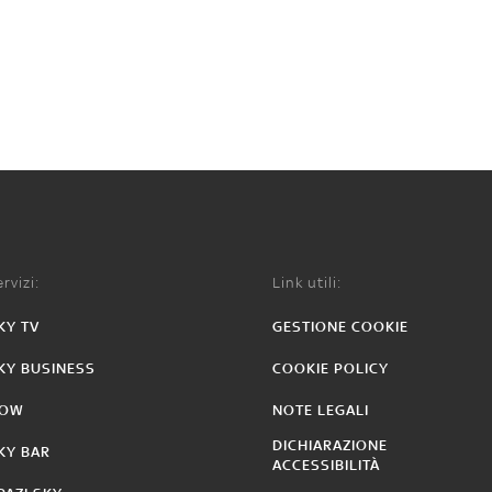
rvizi:
Link utili:
KY TV
GESTIONE COOKIE
KY BUSINESS
COOKIE POLICY
OW
NOTE LEGALI
DICHIARAZIONE
KY BAR
ACCESSIBILITÀ