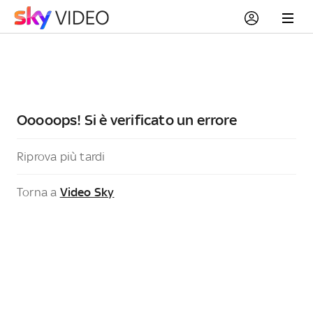
Ooooops! Si è verificato un errore
Riprova più tardi
Torna a
Video Sky