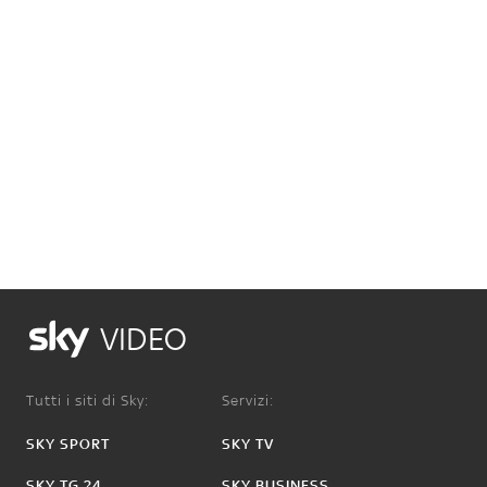
VIDEO
Tutti i siti di Sky:
Servizi:
SKY SPORT
SKY TV
SKY TG 24
SKY BUSINESS