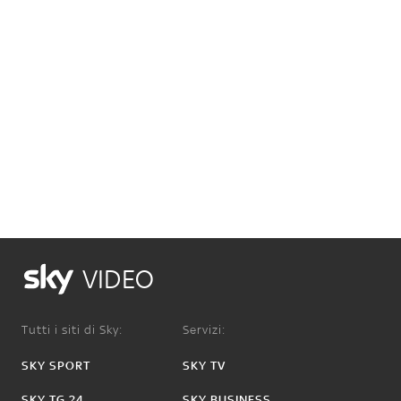
VIDEO
Tutti i siti di Sky:
Servizi:
SKY SPORT
SKY TV
SKY TG 24
SKY BUSINESS