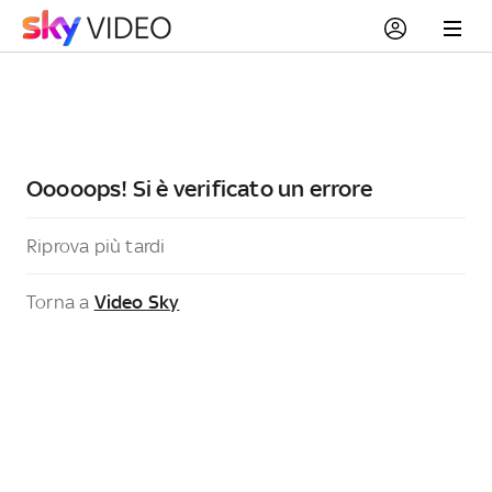
Ooooops! Si è verificato un errore
Riprova più tardi
Torna a
Video Sky