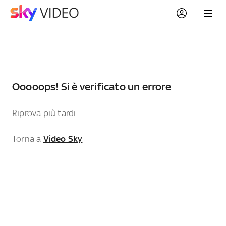
Ooooops! Si è verificato un errore
Riprova più tardi
Torna a
Video Sky