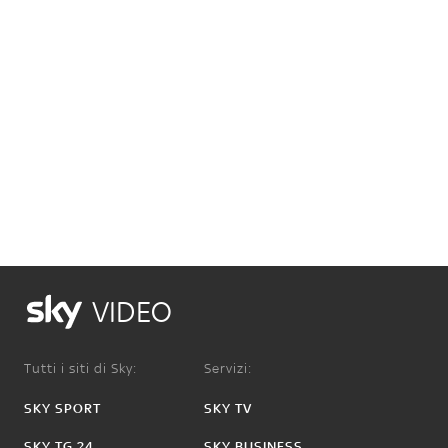
VIDEO
Tutti i siti di Sky:
Servizi:
SKY SPORT
SKY TV
SKY TG 24
SKY BUSINESS