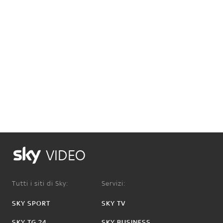
VIDEO
Tutti i siti di Sky:
Servizi:
SKY SPORT
SKY TV
SKY TG 24
SKY BUSINESS