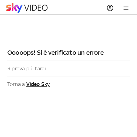
Ooooops! Si è verificato un errore
Riprova più tardi
Torna a
Video Sky