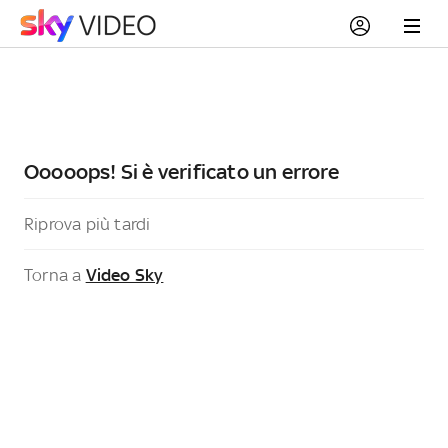
Ooooops! Si è verificato un errore
Riprova più tardi
Torna a
Video Sky