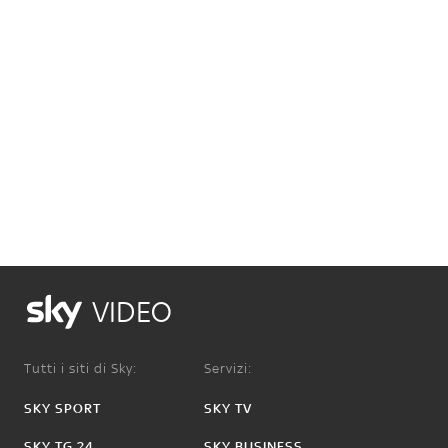
VIDEO
Tutti i siti di Sky:
Servizi:
SKY SPORT
SKY TV
SKY TG 24
SKY BUSINESS