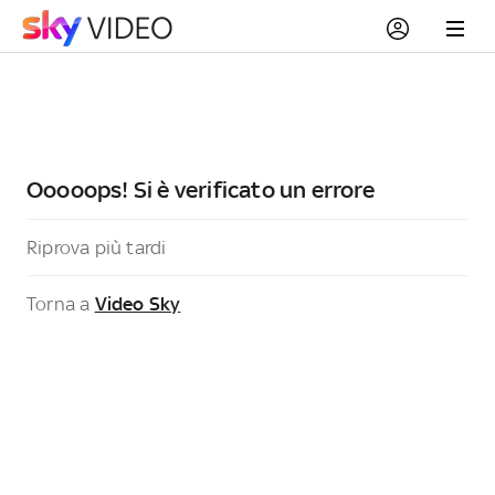
Ooooops! Si è verificato un errore
Riprova più tardi
Torna a
Video Sky