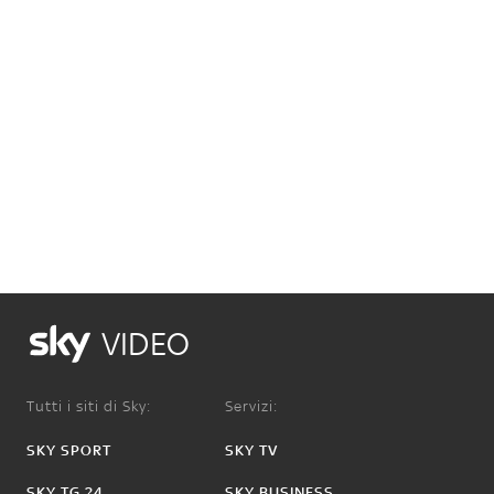
VIDEO
Tutti i siti di Sky:
Servizi:
SKY SPORT
SKY TV
SKY TG 24
SKY BUSINESS