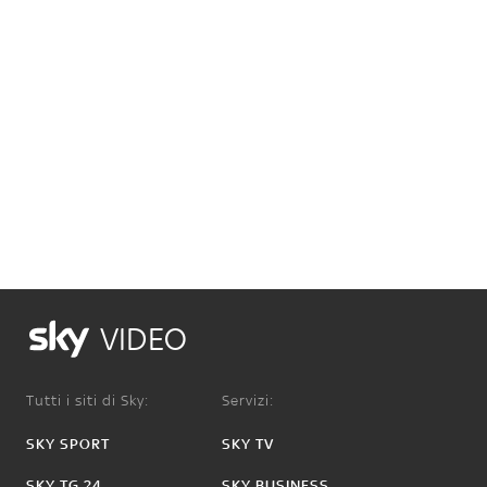
VIDEO
Tutti i siti di Sky:
Servizi:
SKY SPORT
SKY TV
SKY TG 24
SKY BUSINESS