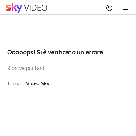
Ooooops! Si è verificato un errore
Riprova più tardi
Torna a
Video Sky