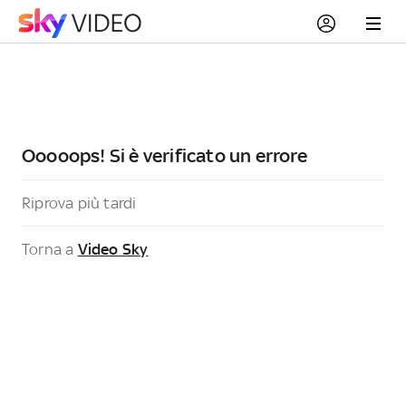
Ooooops! Si è verificato un errore
Riprova più tardi
Torna a
Video Sky