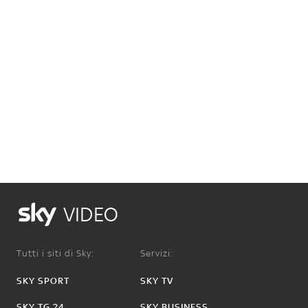
VIDEO
Tutti i siti di Sky:
Servizi:
SKY SPORT
SKY TV
SKY TG 24
SKY BUSINESS