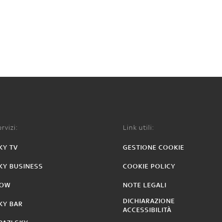
rvizi:
Link utili:
KY TV
GESTIONE COOKIE
KY BUSINESS
COOKIE POLICY
OW
NOTE LEGALI
DICHIARAZIONE
KY BAR
ACCESSIBILITÀ