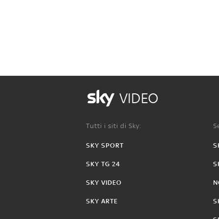
VIDEO
Tutti i siti di Sky:
Se
SKY SPORT
S
SKY TG 24
S
SKY VIDEO
N
SKY ARTE
S