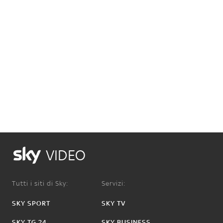
VIDEO
Tutti i siti di Sky:
Servizi:
SKY SPORT
SKY TV
SKY TG 24
SKY BUSINESS