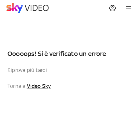
Ooooops! Si è verificato un errore
Riprova più tardi
Torna a
Video Sky