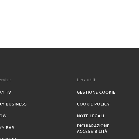
rvizi:
Link utili:
KY TV
GESTIONE COOKIE
KY BUSINESS
COOKIE POLICY
OW
NOTE LEGALI
DICHIARAZIONE
KY BAR
ACCESSIBILITÀ