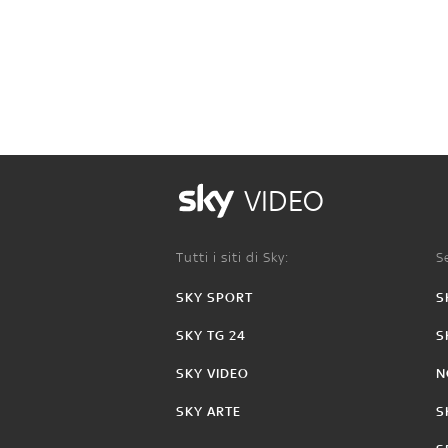
VIDEO
Tutti i siti di Sky:
Se
SKY SPORT
S
SKY TG 24
S
SKY VIDEO
N
SKY ARTE
S