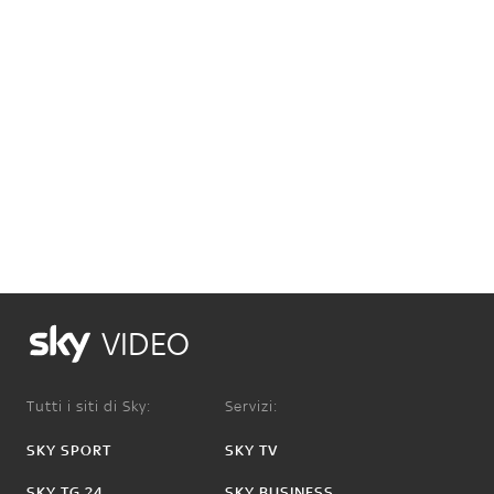
VIDEO
Tutti i siti di Sky:
Servizi:
SKY SPORT
SKY TV
SKY TG 24
SKY BUSINESS