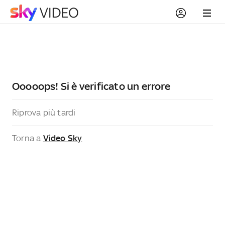
Ooooops! Si è verificato un errore
Riprova più tardi
Torna a
Video Sky