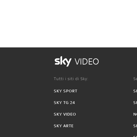
VIDEO
Tutti i siti di Sky:
Se
SKY SPORT
S
SKY TG 24
S
SKY VIDEO
N
SKY ARTE
S