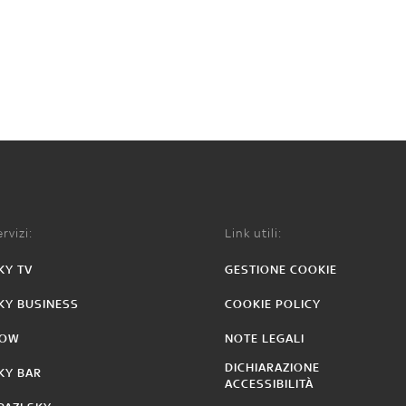
rvizi:
Link utili:
KY TV
GESTIONE COOKIE
KY BUSINESS
COOKIE POLICY
OW
NOTE LEGALI
DICHIARAZIONE
KY BAR
ACCESSIBILITÀ