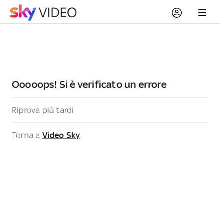
Ooooops! Si è verificato un errore
Riprova più tardi
Torna a
Video Sky