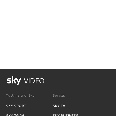
VIDEO
Tutti i siti di Sky:
Servizi:
SKY SPORT
SKY TV
SKY TG 24
SKY BUSINESS