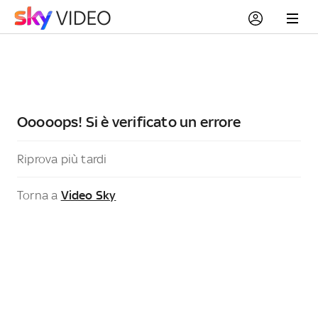
Ooooops! Si è verificato un errore
Riprova più tardi
Torna a
Video Sky