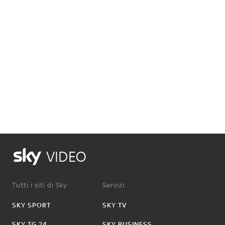
VIDEO
Tutti i siti di Sky:
Servizi:
SKY SPORT
SKY TV
SKY TG 24
SKY BUSINESS