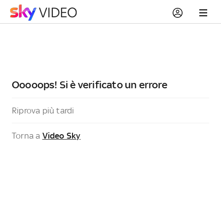
Ooooops! Si è verificato un errore
Riprova più tardi
Torna a
Video Sky