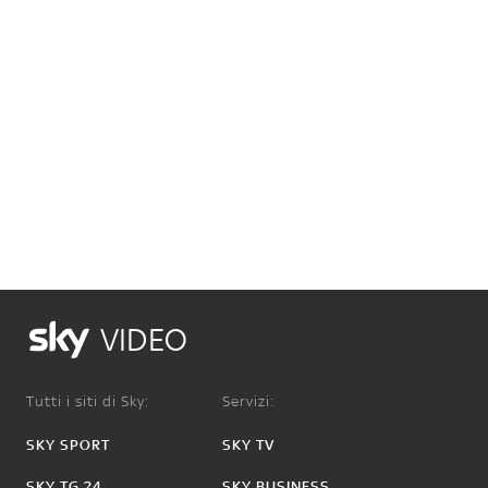
VIDEO
Tutti i siti di Sky:
Servizi:
SKY SPORT
SKY TV
SKY TG 24
SKY BUSINESS