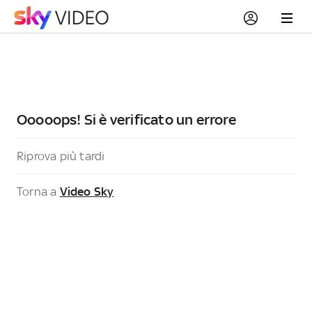
Ooooops! Si è verificato un errore
Riprova più tardi
Torna a
Video Sky