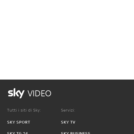
VIDEO
Tutti i siti di Sky:
Servizi:
SKY SPORT
SKY TV
SKY TG 24
SKY BUSINESS